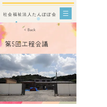
​社会福祉法人たんぽぽ会
< Back
第5回工程会議